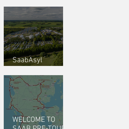
SaabAsyl
sommertræf 2026
WELCOME TO
SAAB PRE-TOUR