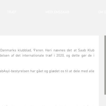
TRÆF
MEDLEMSSKAB
OM 
Danmarks klubblad, 9'eren. Heri nævnes det at Saab Klub 
sen af det internationale træf i 2020, og dette gør de i 
aabAsyl-bestyrelsen har gået og glædet os til at dele med alle 