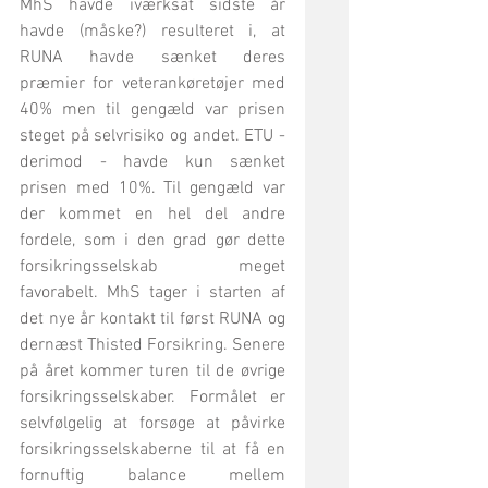
MhS havde iværksat sidste år 
havde (måske?) resulteret i, at 
RUNA havde sænket deres 
præmier for veterankøretøjer med 
40% men til gengæld var prisen 
steget på selvrisiko og andet. ETU - 
derimod - havde kun sænket 
prisen med 10%. Til gengæld var 
der kommet en hel del andre 
fordele, som i den grad gør dette 
forsikringsselskab meget 
favorabelt. MhS tager i starten af 
det nye år kontakt til først RUNA og 
dernæst Thisted Forsikring. Senere 
på året kommer turen til de øvrige 
forsikringsselskaber. Formålet er 
selvfølgelig at forsøge at påvirke 
forsikringsselskaberne til at få en 
fornuftig balance mellem 