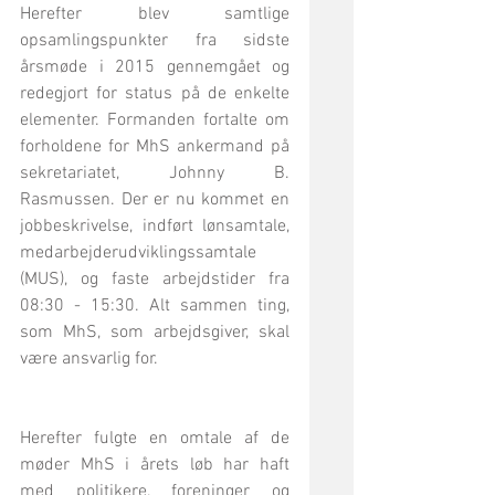
Herefter blev samtlige 
opsamlingspunkter fra sidste 
årsmøde i 2015 gennemgået og 
redegjort for status på de enkelte 
elementer. Formanden fortalte om 
forholdene for MhS ankermand på 
sekretariatet, Johnny B. 
Rasmussen. Der er nu kommet en 
jobbeskrivelse, indført lønsamtale, 
medarbejderudviklingssamtale 
(MUS), og faste arbejdstider fra 
08:30 - 15:30. Alt sammen ting, 
som MhS, som arbejdsgiver, skal 
være ansvarlig for.
Herefter fulgte en omtale af de 
møder MhS i årets løb har haft 
med politikere, foreninger og 